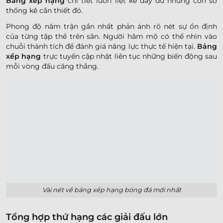
Bảng xếp hạng
chi tiết luôn liệt kê đầy đủ những con số
thống kê cần thiết đó.
Phong độ năm trận gần nhất phản ánh rõ nét sự ổn định
của từng tập thể trên sân. Người hâm mộ có thể nhìn vào
chuỗi thành tích để đánh giá năng lực thực tế hiện tại.
Bảng
xếp hạng
trực tuyến cập nhật liên tục những biến động sau
mỗi vòng đấu căng thẳng.
Vài nét về bảng xếp hạng bóng đá mới nhất
Tổng hợp thứ hạng các giải đấu lớn