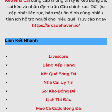
Kèo Nhà Cái
cung cấp thông tin tỷ lệ kèo bóng đá,
soi kèo và nhận định trận đấu chính xác. Dữ liệu
cập nhật liên tục, bảo mật ổn định cùng nhiều
tiện ích hỗ trợ người chơi hiệu quả. Truy cập ngay
https://arcadehaven.io/
Liên Kết Nhanh
Livescore
Bảng Xếp Hạng
Kết Quả Bóng Đá
Nhà Cái Uy Tín
Soi Kèo Bóng Đá
Lịch Thi Đấu
Mẹo Cá Cược Bóng Đá