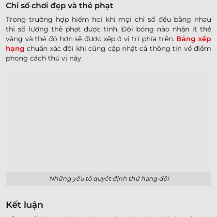
Chỉ số chơi đẹp và thẻ phạt
Trong trường hợp hiếm hoi khi mọi chỉ số đều bằng nhau
thì số lượng thẻ phạt được tính. Đội bóng nào nhận ít thẻ
vàng và thẻ đỏ hơn sẽ được xếp ở vị trí phía trên.
Bảng xếp
hạng
chuẩn xác đôi khi cũng cập nhật cả thông tin về điểm
phong cách thú vị này.
Những yếu tố quyết định thứ hạng đội
Kết luận