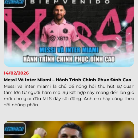
14/02/2026
Messi Và Inter Miami – Hành Trình Chinh Phục Đỉnh Cao
Messi và inter miami là chủ đề nóng hổi thu hút sự quan
tâm lớn từ người hâm mộ. Sự kết hợp này mang đến làn gió
mới cho giải đấu MLS đầy sôi động. Anh em hãy cùng theo
dõi những phân...