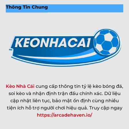
Thông Tin Chung
Kèo Nhà Cái
cung cấp thông tin tỷ lệ kèo bóng đá,
soi kèo và nhận định trận đấu chính xác. Dữ liệu
cập nhật liên tục, bảo mật ổn định cùng nhiều
tiện ích hỗ trợ người chơi hiệu quả. Truy cập ngay
https://arcadehaven.io/