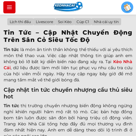
Bỏ
qua
nội
Lịch thi đấu
Livescore
Soi Kèo
Cúp C1
Nhà cái uy tín
dung
Tin Tức – Cập Nhật Chuyển Động
Trên Sân Cỏ Siêu Tốc Độ
Tin tức
là món ăn tinh thần không thể thiếu với ai yêu thích
môn thể thao vua. Việc cập nhật thông tin giúp anh em
không bỏ lỡ bất kỳ diễn biến nào đang xảy ra. Tại
Kèo Nhà
Cái
, dữ liệu được làm mới liên tục phục vụ nhu cầu tra cứu
của hội viên mỗi ngày. Hãy truy cập ngay bây giờ để mở
mang tầm mắt về thế giới bóng đá.
Cập nhật tin tức chuyển nhượng cầu thủ siêu
hot
Tin tức
thị trường chuyển nhượng biến động không ngừng
nghỉ khiến người hâm mộ rất tò mò. Các bản hợp đồng
bom tấn luôn được săn đón bởi hàng triệu cổ động viên.
Trang Kèo Nhà Cái tổng hợp đầy đủ mọi thương vụ đình
đám nhất hiện nay. Anh em dễ dàng theo dõi lộ trình đi ở