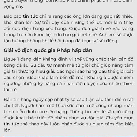
giàu truyền thống luôn khao khát chinh phục đỉnh cao danh
vọng này.
Báo cáo
tin tức
chỉ ra rằng các ông lớn đang gặp rất nhiều
khó khăn lớn. Sự trỗi dậy của những thế lực mới làm thay
đổi cục diện bảng xếp hạng. Cuộc đua giành vé vào vòng
trong trở nên khốc liệt hơn bao giờ hết nhé. Anh em sẽ được
tận hưởng không khí lễ hội bóng đá thực sự sôi động.
Giải vô địch quốc gia Pháp hấp dẫn
Ligue 1 đang dần khẳng định vị thế vững chắc trên bản đồ
bóng đá âu. Sự đầu tư mạnh mẽ từ giới chủ giúp nâng tầm
giá trị thương hiệu giải. Các ngôi sao hàng đầu thế giới bắt
đầu chọn nước Pháp làm bến đỗ mới. Khán giả được chiêm
ngưỡng những kỹ năng cá nhân điêu luyện của nhiều thiên
tài trẻ.
Bản tin hàng ngày cập nhật tỷ số các trận cầu tâm điểm rất
chi tiết. Người hâm mộ thỏa sức đam mê cùng những màn
trình diễn đỉnh cao siêu hạng. Thông tin bên lề sân cỏ cũng
được khai thác triệt để nhằm phục vụ độc giả. Chuyên mục
tin tức
thể thao này luôn nhận được sự quan tâm đặc biệt
lớn.