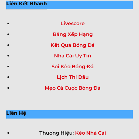
Liên Kết Nhanh
Livescore
Bảng Xếp Hạng
Kết Quả Bóng Đá
Nhà Cái Uy Tín
Soi Kèo Bóng Đá
Lịch Thi Đấu
Mẹo Cá Cược Bóng Đá
Liên Hệ
Thương Hiệu
:
Kèo Nhà Cái