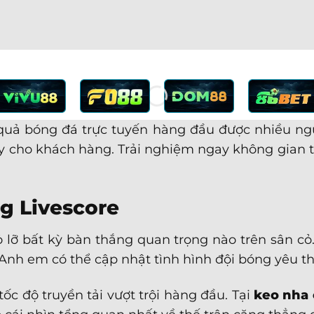
 quả bóng đá trực tuyến hàng đầu được nhiều n
iây cho khách hàng. Trải nghiệm ngay không gian
g Livescore
 lỡ bất kỳ bàn thắng quan trọng nào trên sân cỏ.
 Anh em có thể cập nhật tình hình đội bóng yêu t
ốc độ truyền tải vượt trội hàng đầu. Tại
keo nha 