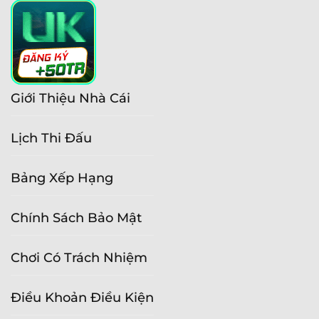
Giới Thiệu Nhà Cái
Lịch Thi Đấu
Bảng Xếp Hạng
Chính Sách Bảo Mật
Chơi Có Trách Nhiệm
Điều Khoản Điều Kiện