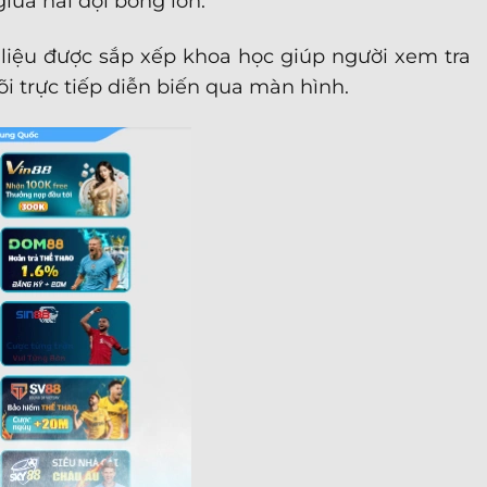
iữa hai đội bóng lớn.
 liệu được sắp xếp khoa học giúp người xem tra
õi trực tiếp diễn biến qua màn hình.