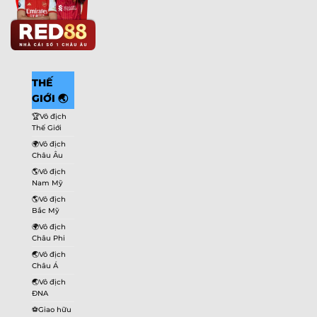
THẾ
GIỚI 🌏
🏆Vô địch
Thế Giới
🌍️Vô địch
Châu Âu
🌎️️Vô địch
Nam Mỹ
🌎️Vô địch
Bắc Mỹ
🌍️️Vô địch
Châu Phi
🌏️️Vô địch
Châu Á
🌏️️Vô địch
ĐNA
⚽️️️Giao hữu