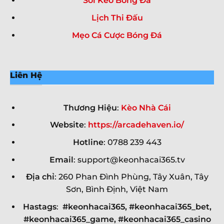
Soi Kèo Bóng Đá
Lịch Thi Đấu
Mẹo Cá Cược Bóng Đá
Liên Hệ
Thương Hiệu
:
Kèo Nhà Cái
Website
:
https://arcadehaven.io/
Hotline
: 0788 239 443
Email
:
support@keonhacai365.tv
Địa chỉ
: 260 Phan Đình Phùng, Tây Xuân, Tây
Sơn, Bình Định, Việt Nam
Hastags
:
#keonhacai365,
#keonhacai365_bet,
#keonhacai365_game, #keonhacai365_casino