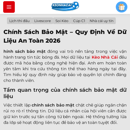
Bỏ
qua
nội
Lịch thi đấu
Livescore
Soi Kèo
Cúp C1
Nhà cái uy tín
dung
Chính Sách Bảo Mật – Quy Định Về Dữ
Liệu An Toàn 2026
hính sách bảo mật
đóng vai trò nền tảng trong việc vận
hành trang tin tức bóng đá. Mọi dữ liệu tại
Kèo Nhà Cái
đều
được mã hóa bằng công nghệ hiện đại. Anh em hoàn toàn
yên tâm khi tra cứu thông tin thể thao hàng ngày tại đây.
Tìm hiểu kỹ quy định này giúp bảo vệ quyền lợi chính đáng
cho thành viên.
Tầm quan trọng của chính sách bảo mật dữ
liệu
Việc thiết lập
chính sách bảo mật
chặt chẽ giúp ngăn chặn
rủi ro rò rỉ thông tin. Dữ liệu cá nhân của hội viên cần được
giữ kín trước sự tấn công từ bên ngoài. Hệ thống tường lửa
đa lớp sẽ hoạt động liên tục để bảo vệ an toàn tuyệt đối.