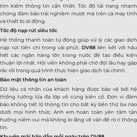
tìm kiếm thông tin cần thiết. Tốc độ tải trang nhanh
chóng đảm bảo trải nghiệm mượt mà trên cả máy tính
và thiết bị di động.
Tốc độ nạp rút siêu tốc
Hệ thống thanh toán tự động giúp xử lý các giao dịch
nạp rút tiền chỉ trong vài phút.
DV88
liên kết với hầ
hết các ngân hàng lớn trong nước để tạo điều kiện
thuận lợi nhất. Hội viên không phải chờ đợi lâu hay gặp
rắc rối trong quá trình thực hiện giao dịch tài chính.
Bảo mật thông tin an toàn
Dữ liệu cá nhân của khách hàng được bảo vệ bởi hệ
thống tường lửa đa lớp vô cùng kiên cố. Đơn vị đảm
bảo không tiết lộ thông tin cho bất kỳ bên thứ ba nào
dưới mọi hình thức. Anh em hoàn toàn yên tâm tận
hưởng niềm vui mà không lo lắng về vấn đề rò rỉ thông
tin.
Khuyến mãi hấp dẫn mỗi ngày trên DV88