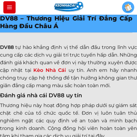
Bỏ
qua
DV88 – Thương Hiệu Giải Trí Đẳng Cấp
nội
Hàng Đầu Châu Á
dung
DV88
tự hào khẳng định vị thế dẫn đầu trong lĩnh vực
cung cấp các dịch vụ giải trí trực tuyến hấp dẫn. Những
đánh giá khách quan về đơn vị này thường xuyên được
cập nhật tại
Kèo Nhà Cái
uy tín. Anh em hãy nhan
chóng truy cập hệ thống để tận hưởng không gian thư
giãn đẳng cấp mang màu sắc hoàn toàn mới.
Đánh giá nhà cái DV88 uy tín
Thương hiệu này hoạt động hợp pháp dưới sự giám sát
chặt chẽ của tổ chức quốc tế. Đơn vị luôn tuân thủ
nghiêm ngặt các quy định về an toàn và minh bạch
trong kinh doanh. Cộng đồng hội viên hoàn toàn yên
tâm khi tham gia các dịch vụ giải trí tại đây.