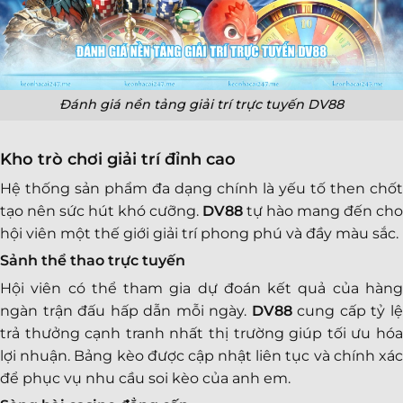
Đánh giá nền tảng giải trí trực tuyến DV88
Kho trò chơi giải trí đỉnh cao
Hệ thống sản phẩm đa dạng chính là yếu tố then chốt
tạo nên sức hút khó cưỡng.
DV88
tự hào mang đến cho
hội viên một thế giới giải trí phong phú và đầy màu sắc.
Sảnh thể thao trực tuyến
Hội viên có thể tham gia dự đoán kết quả của hàng
ngàn trận đấu hấp dẫn mỗi ngày.
DV88
cung cấp tỷ l
trả thưởng cạnh tranh nhất thị trường giúp tối ưu hóa
lợi nhuận. Bảng kèo được cập nhật liên tục và chính xác
để phục vụ nhu cầu soi kèo của anh em.