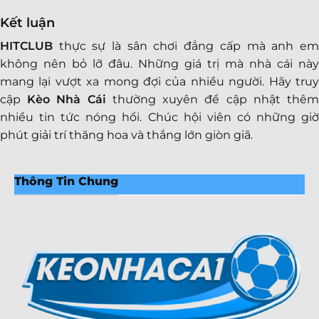
Kết luận
HITCLUB
thực sự là sân chơi đẳng cấp mà anh em
không nên bỏ lỡ đâu. Những giá trị mà nhà cái này
mang lại vượt xa mong đợi của nhiều người. Hãy truy
cập
Kèo Nhà Cái
thường xuyên để cập nhật thê
nhiều tin tức nóng hổi. Chúc hội viên có những giờ
phút giải trí thăng hoa và thắng lớn giòn giã.
Thông Tin Chung