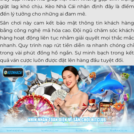
giật lag khó chịu. Kèo Nhà Cái nhận định đây là điểm
đến lý tưởng cho những ai đam mê.
Sân chơi này cam kết bảo mật thông tin khách hàng
bằng công nghệ mã hóa cao. Đội ngũ chăm sóc khách
hàng hoạt động liên tục nhằm giải quyết mọi thắc mắc
nhanh. Quy trình nạp rút tiền diễn ra nhanh chóng chỉ
trong vài phút đồng hồ ngắn. Sự minh bạch trong kết
quả ván cược luôn được đặt lên hàng đầu tuyệt đối.