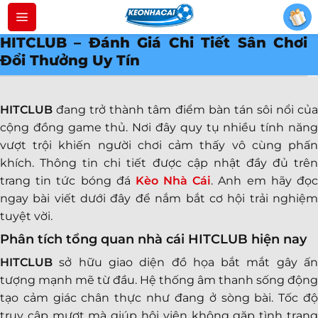
Bỏ
qua
HITCLUB – Đánh Giá Chi Tiết Sân Chơi
nội
Đổi Thưởng Uy Tín
dung
HITCLUB
đang trở thành tâm điểm bàn tán sôi nổi của
cộng đồng game thủ. Nơi đây quy tụ nhiều tính năng
vượt trội khiến người chơi cảm thấy vô cùng phấn
khích. Thông tin chi tiết được cập nhật đầy đủ trên
trang tin tức bóng đá
Kèo Nhà Cái
. Anh em hãy đọ
ngay bài viết dưới đây để nắm bắt cơ hội trải nghiệm
tuyệt vời.
Phân tích tổng quan nhà cái HITCLUB hiện nay
HITCLUB
sở hữu giao diện đồ họa bắt mắt gây ấn
tượng mạnh mẽ từ đầu. Hệ thống âm thanh sống động
tạo cảm giác chân thực như đang ở sòng bài. Tốc độ
truy cập mượt mà giúp hội viên không gặp tình trạng