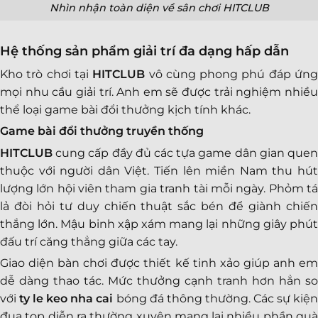
Nhìn nhận toàn diện về sân chơi HITCLUB
Hệ thống sản phẩm giải trí đa dạng hấp dẫn
Kho trò chơi tại
HITCLUB
vô cùng phong phú đáp ứn
mọi nhu cầu giải trí. Anh em sẽ được trải nghiệm nhiều
thể loại game bài đổi thưởng kịch tính khác.
Game bài đổi thưởng truyền thống
HITCLUB
cung cấp đầy đủ các tựa game dân gian quen
thuộc với người dân Việt. Tiến lên miền Nam thu hút
lượng lớn hội viên tham gia tranh tài mỗi ngày. Phỏm tá
lả đòi hỏi tư duy chiến thuật sắc bén để giành chiến
thắng lớn. Mậu binh xập xám mang lại những giây phút
đấu trí căng thẳng giữa các tay.
Giao diện bàn chơi được thiết kế tinh xảo giúp anh em
dễ dàng thao tác. Mức thưởng cạnh tranh hơn hẳn so
với
ty le keo nha cai
bóng đá thông thường. Các sự kiệ
đua top diễn ra thường xuyên mang lại nhiều phần quà