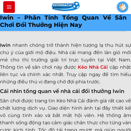
Bỏ
qua
Iwin – Phân Tính Tổng Quan Về Sân
nội
Chơi Đổi Thưởng Hiện Nay
dung
Iwin
nhanh chóng trở thành hiện tượng lạ thu hút sự
chú ý của giới mộ điệu. Nhà cái mang đến làn gió mới
mẻ cho thị trường giải trí trực tuyến tại Việt Nam.
Thông tin về sân chơi này được
Kèo Nhà Cái
cập nhậ
liên tục và chính xác nhất. Truy cập ngay để tìm hiểu
những điều thú vị đang chờ đợi phía trước.
Cái nhìn tổng quan về nhà cái đổi thưởng Iwin
Sân chơi được trang tin Kèo Nhà Cái đánh giá rất cao về
chất lượng dịch vụ. Giao diện hình ảnh tại đây thiết kế
vô cùng tinh xảo và bắt mắt hội viên. Hệ thống âm
thanh sống động tạo cảm giác chân thực cho từng ván
cược kịch tính. Tốc độ tải trang mượt mà giúp người