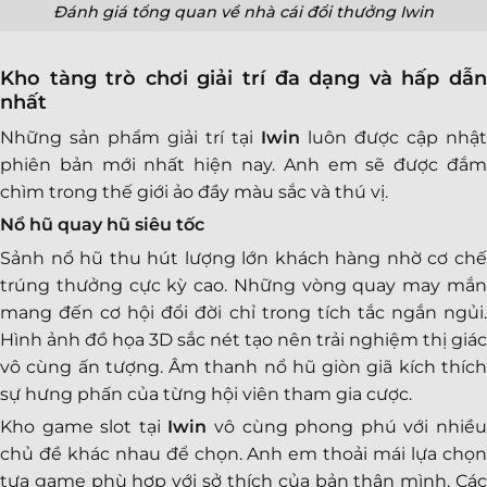
Đánh giá tổng quan về nhà cái đổi thưởng Iwin
Kho tàng trò chơi giải trí đa dạng và hấp dẫn
nhất
Những sản phẩm giải trí tại
Iwin
luôn được cập nhật
phiên bản mới nhất hiện nay. Anh em sẽ được đắm
chìm trong thế giới ảo đầy màu sắc và thú vị.
Nổ hũ quay hũ siêu tốc
Sảnh nổ hũ thu hút lượng lớn khách hàng nhờ cơ chế
trúng thưởng cực kỳ cao. Những vòng quay may mắn
mang đến cơ hội đổi đời chỉ trong tích tắc ngắn ngủi.
Hình ảnh đồ họa 3D sắc nét tạo nên trải nghiệm thị giác
vô cùng ấn tượng. Âm thanh nổ hũ giòn giã kích thích
sự hưng phấn của từng hội viên tham gia cược.
Kho game slot tại
Iwin
vô cùng phong phú với nhiề
chủ đề khác nhau để chọn. Anh em thoải mái lựa chọn
tựa game phù hợp với sở thích của bản thân mình. Các