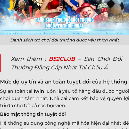
Danh sách trò chơi đổi thưởng được yêu thích nhất
Xem thêm :
B52CLUB
– Sân Chơi Đổi
Thưởng Đẳng Cấp Nhất Tại Châu Á
Mức độ uy tín và an toàn tuyệt đối của hệ thống
Sự an toàn tại
Iwin
luôn là yếu tố hàng đầu được người
chơi quan tâm nhất. Nhà cái cam kết bảo vệ quyền lợi
tối đa cho tất cả các hội viên.
Bảo mật thông tin tuyệt đối
Hệ thống sử dụng công nghệ mã hóa hiện đại nhất để