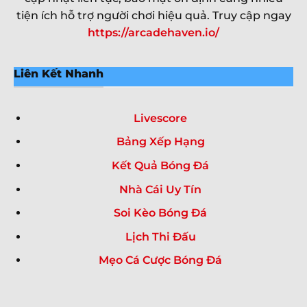
tiện ích hỗ trợ người chơi hiệu quả. Truy cập ngay
https://arcadehaven.io/
Liên Kết Nhanh
Livescore
Bảng Xếp Hạng
Kết Quả Bóng Đá
Nhà Cái Uy Tín
Soi Kèo Bóng Đá
Lịch Thi Đấu
Mẹo Cá Cược Bóng Đá