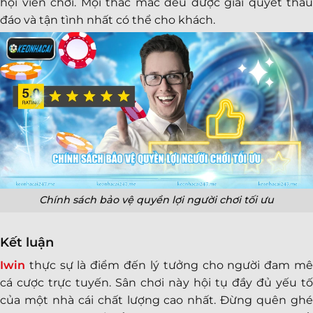
hội viên chơi. Mọi thắc mắc đều được giải quyết thấu
đáo và tận tình nhất có thể cho khách.
Chính sách bảo vệ quyền lợi người chơi tối ưu
Kết luận
Iwin
thực sự là điểm đến lý tưởng cho người đam mê
cá cược trực tuyến. Sân chơi này hội tụ đầy đủ yếu tố
của một nhà cái chất lượng cao nhất. Đừng quên ghé