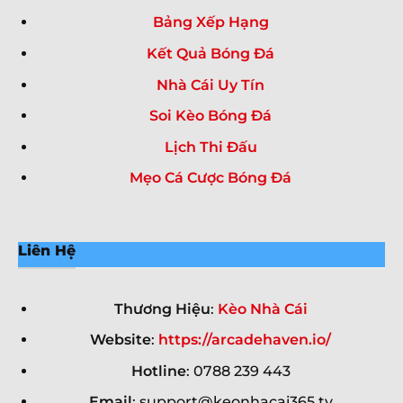
Bảng Xếp Hạng
Kết Quả Bóng Đá
Nhà Cái Uy Tín
Soi Kèo Bóng Đá
Lịch Thi Đấu
Mẹo Cá Cược Bóng Đá
Liên Hệ
Thương Hiệu
:
Kèo Nhà Cái
Website
:
https://arcadehaven.io/
Hotline
: 0788 239 443
Email
:
support@keonhacai365.tv