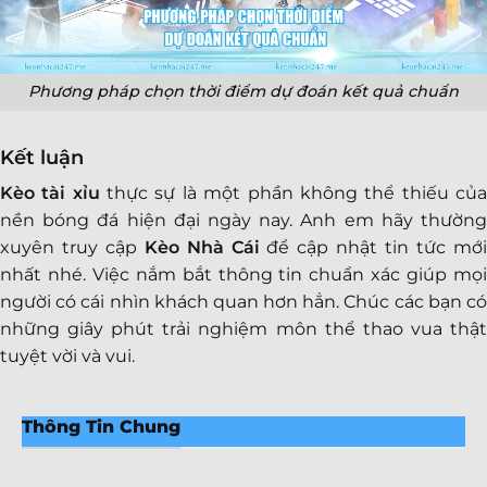
Phương pháp chọn thời điểm dự đoán kết quả chuẩn
Kết luận
Kèo tài xỉu
thực sự là một phần không thể thiếu củ
nền bóng đá hiện đại ngày nay. Anh em hãy thường
xuyên truy cập
Kèo Nhà Cái
để cập nhật tin tức mớ
nhất nhé. Việc nắm bắt thông tin chuẩn xác giúp mọi
người có cái nhìn khách quan hơn hẳn. Chúc các bạn có
những giây phút trải nghiệm môn thể thao vua thật
tuyệt vời và vui.
Thông Tin Chung