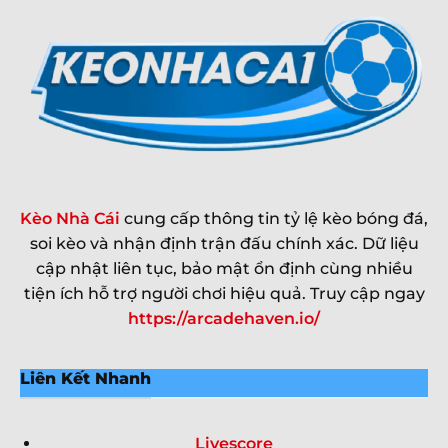
Kèo Nhà Cái
cung cấp thông tin tỷ lệ kèo bóng đá,
soi kèo và nhận định trận đấu chính xác. Dữ liệu
cập nhật liên tục, bảo mật ổn định cùng nhiều
tiện ích hỗ trợ người chơi hiệu quả. Truy cập ngay
https://arcadehaven.io/
Liên Kết Nhanh
Livescore