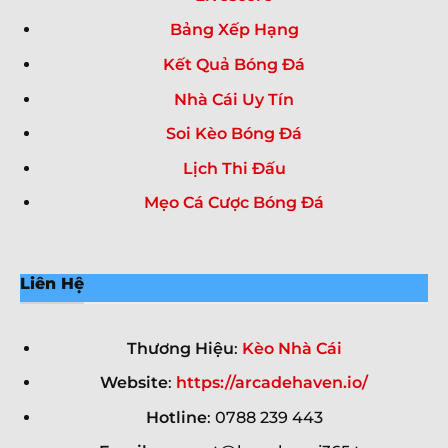
Bảng Xếp Hạng
Kết Quả Bóng Đá
Nhà Cái Uy Tín
Soi Kèo Bóng Đá
Lịch Thi Đấu
Mẹo Cá Cược Bóng Đá
Liên Hệ
Thương Hiệu
:
Kèo Nhà Cái
Website
:
https://arcadehaven.io/
Hotline
: 0788 239 443