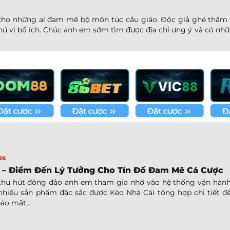
 cho những ai đam mê bộ môn túc cầu giáo. Độc giả ghé thă
hú vị bổ ích. Chúc anh em sớm tìm được địa chỉ ưng ý và có nhữ
26
 – Điểm Đến Lý Tưởng Cho Tín Đồ Đam Mê Cá Cược
hu hút đông đảo anh em tham gia nhờ vào hệ thống vận hành
nhiều sản phẩm đặc sắc được Kèo Nhà Cái tổng hợp chi tiết đ
ảo mật...