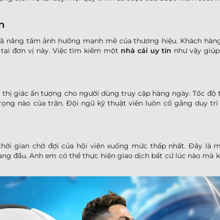
n
n đã nâng tầm ảnh hưởng mạnh mẽ của thương hiệu. Khách hàn
 tại đơn vị này. Việc tìm kiếm một
nhà cái uy tín
như vậy giúp
m thị giác ấn tượng cho người dùng truy cập hàng ngày. Tốc độ
ọng nào của trận. Đội ngũ kỹ thuật viên luôn cố gắng duy trì 
thời gian chờ đợi của hội viên xuống mức thấp nhất. Đây là 
 hàng đầu. Anh em có thể thực hiện giao dịch bất cứ lúc nào mà 