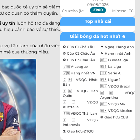
Brazil
09/08/2026
 bạc quốc tế uy tín sẽ giám
21:00
Cruzeiro (MG)
Mirassol FC
 từ cơ quan có thẩm quyền.
Top nhà cái
 uy tín
luôn hỗ trợ đa dạng
u hiệu cảnh báo về sự thiếu
Giải bóng đá hot nhất 🔥
ục vụ tận tâm của nhân viên
⚽️ Cúp C1 Châu Âu
🏴󠁧󠁢󠁥󠁮󠁧󠁿 Ngoại Hạng Anh
h mẽ của thương hiệu.
⚽️ Cúp C2 Châu Âu
🏴󠁧󠁢󠁥󠁮󠁧󠁿 Hạng nhất Anh
⚽️ Cúp C3 Châu Âu
🇩🇪 Bundesliga
🇻🇳 V-League
🇪🇸 La Liga
🇻🇳 Hạng nhất VN
🇮🇹 Serie A
🇯🇵 VĐQG Nhật
🇫🇷 Ligue 1
Bản
🇧🇷 VĐQG Brazil
🇰🇷 VĐQG Hàn
🇦🇷 VĐQG
Quốc
Argentina
🇦🇺 VĐQG
🇺🇸 VĐQG Mỹ
Australia
🇲🇽 VĐQG Mexico
🇹🇭 VĐQG Thái Lan
⚽️ Giao hữu CLB
🇮🇩 VĐQG
Indonesia
🌎 Giao hữu ĐTQG