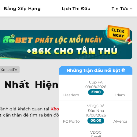
Bảng Xếp Hạng
Lịch Thi Đấu
Tin Tức
XoiLacTV
Những trận đấu nổi bật ⚽️
 Nhất Hiện
Cúp FA
09/08/2026
21:00
Haarlem
Irlam
VĐQG Bồ
 đánh giá khách quan tại
Kèo
Đào Nha
t cẩn thận để tìm ra bến đỗ
10/08/2026
00:00
FC Porto
Alverca
VĐQG