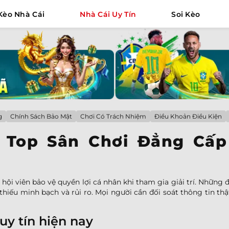
Kèo Nhà Cái
Nhà Cái Uy Tín
Soi Kèo
g
Chính Sách Bảo Mật
Chơi Có Trách Nhiệm
Điều Khoản Điều Kiện
– Top Sân Chơi Đẳng Cấp
 hội viên bảo vệ quyền lợi cá nhân khi tham gia giải trí. Những
thiếu minh bạch và rủi ro. Mọi người cần đối soát thông tin thậ
 uy tín hiện nay