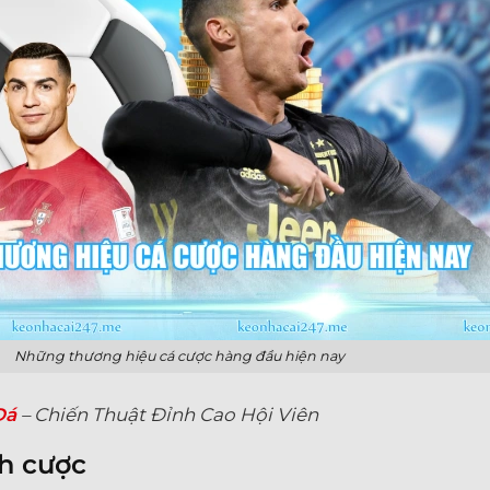
Những thương hiệu cá cược hàng đầu hiện nay
Đá
– Chiến Thuật Đỉnh Cao Hội Viên
nh cược