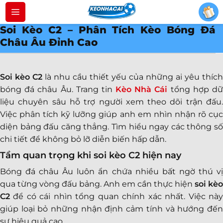
Bỏ
qua
Soi Kèo C2 – Phân Tích Kèo Bóng Đá
nội
Châu Âu Đỉnh Cao
dung
Soi kèo C2
là nhu cầu thiết yếu của những ai yêu thích
bóng đá châu Âu. Trang tin
Kèo Nhà Cái
tổng hợp d
liệu chuyên sâu hỗ trợ người xem theo dõi trận đấu.
Việc phân tích kỹ lưỡng giúp anh em nhìn nhận rõ cục
diện bảng đấu căng thẳng. Tìm hiểu ngay các thông số
chi tiết để không bỏ lỡ diễn biến hấp dẫn.
Tầm quan trọng khi soi kèo C2 hiện nay
Bóng đá châu Âu luôn ẩn chứa nhiều bất ngờ thú vị
qua từng vòng đấu bảng. Anh em cần thực hiện
soi kèo
C2
để có cái nhìn tổng quan chính xác nhất. Việc này
giúp loại bỏ những nhận định cảm tính và hướng đến
sự hiệu quả cao.