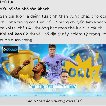
thủ tục.
Yếu tố sân nhà sân khách
Sân bãi luôn là điểm tựa tinh thần vững chắc cho đội
chủ nhà trong các trận đấu. Những chuyến làm khách
xa xôi tại châu Âu thường bào mòn thể lực của cầu thủ.
Khi
soi kèo C2
thì yếu tố địa lý này chiếm tỷ trọng v
cùng quan trọng.
Các dữ liệu ảnh hưởng đến tỉ số