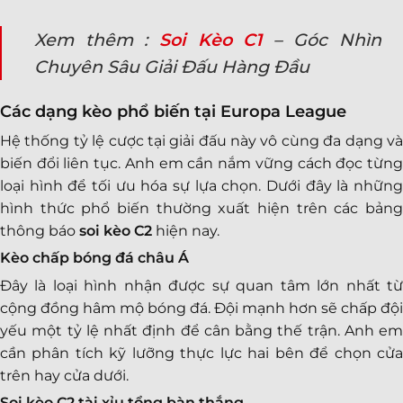
Xem thêm :
Soi Kèo C1
– Góc Nhìn
Chuyên Sâu Giải Đấu Hàng Đầu
Các dạng kèo phổ biến tại Europa League
Hệ thống tỷ lệ cược tại giải đấu này vô cùng đa dạng và
biến đổi liên tục. Anh em cần nắm vững cách đọc từng
loại hình để tối ưu hóa sự lựa chọn. Dưới đây là những
hình thức phổ biến thường xuất hiện trên các bảng
thông báo
soi kèo C2
hiện nay.
Kèo chấp bóng đá châu Á
Đây là loại hình nhận được sự quan tâm lớn nhất từ
cộng đồng hâm mộ bóng đá. Đội mạnh hơn sẽ chấp đội
yếu một tỷ lệ nhất định để cân bằng thế trận. Anh em
cần phân tích kỹ lưỡng thực lực hai bên để chọn cửa
trên hay cửa dưới.
Soi kèo C2 tài xỉu tổng bàn thắng