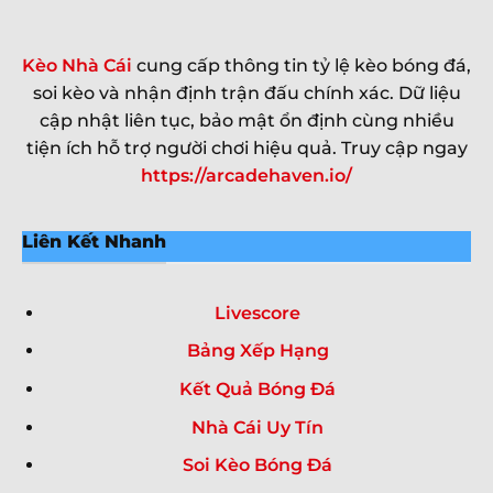
Kèo Nhà Cái
cung cấp thông tin tỷ lệ kèo bóng đá,
soi kèo và nhận định trận đấu chính xác. Dữ liệu
cập nhật liên tục, bảo mật ổn định cùng nhiều
tiện ích hỗ trợ người chơi hiệu quả. Truy cập ngay
https://arcadehaven.io/
Liên Kết Nhanh
Livescore
Bảng Xếp Hạng
Kết Quả Bóng Đá
Nhà Cái Uy Tín
Soi Kèo Bóng Đá