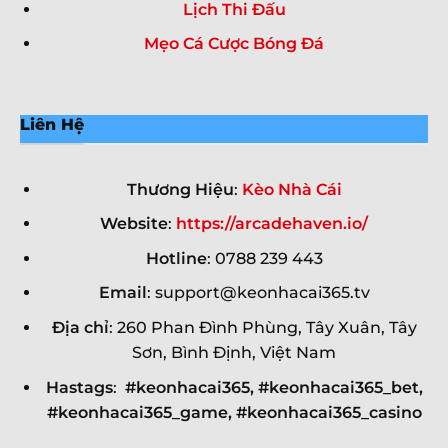
Lịch Thi Đấu
Mẹo Cá Cược Bóng Đá
Liên Hệ
Thương Hiệu
:
Kèo Nhà Cái
Website
:
https://arcadehaven.io/
Hotline
: 0788 239 443
Email
:
support@keonhacai365.tv
Địa chỉ
: 260 Phan Đình Phùng, Tây Xuân, Tây
Sơn, Bình Định, Việt Nam
Hastags
:
#keonhacai365,
#keonhacai365_bet,
#keonhacai365_game, #keonhacai365_casino