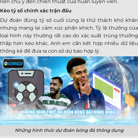
nên chú ý đến chiến thuật của huấn luyện viên.
Kèo tỷ số chính xác trận đấu
Dự đoán đúng tỷ số cuối cùng là thử thách khó khăn
nhưng mang lại cảm xúc phấn khích. Tỷ lệ thưởng của
loại hình này thường rất cao do xác suất trúng thưởng
thấp hơn kèo khác. Anh em cần kết hợp nhiều dữ liệu
thống kê để đưa ra con số dự báo hợp lý.
Những hình thức dự đoán bóng đá thông dụng