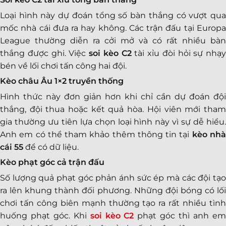
Loại hình này dự đoán tổng số bàn thắng có vượt qua
mốc nhà cái đưa ra hay không. Các trận đấu tại Europa
League thường diễn ra cởi mở và có rất nhiều bàn
thắng được ghi. Việc
soi kèo C2
tài xỉu đòi hỏi sự nhạy
bén về lối chơi tấn công hai đội.
Kèo châu Âu 1×2 truyền thống
Hình thức này đơn giản hơn khi chỉ cần dự đoán đội
thắng, đội thua hoặc kết quả hòa. Hội viên mới tham
gia thường ưu tiên lựa chọn loại hình này vì sự dễ hiểu.
Anh em có thể tham khảo thêm thông tin tại
kèo nh
cái 55
để có dữ liệu.
Kèo phạt góc cả trận đấu
Số lượng quả phạt góc phản ánh sức ép mà các đội tạo
ra lên khung thành đối phương. Những đội bóng có lối
chơi tấn công biên mạnh thường tạo ra rất nhiều tình
huống phạt góc. Khi
soi kèo C2
phạt góc thì anh e