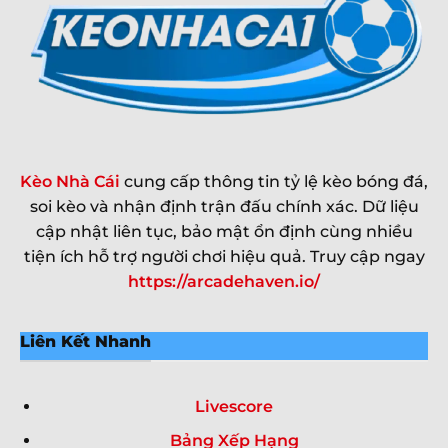
Kèo Nhà Cái
cung cấp thông tin tỷ lệ kèo bóng đá,
soi kèo và nhận định trận đấu chính xác. Dữ liệu
cập nhật liên tục, bảo mật ổn định cùng nhiều
tiện ích hỗ trợ người chơi hiệu quả. Truy cập ngay
https://arcadehaven.io/
Liên Kết Nhanh
Livescore
Bảng Xếp Hạng