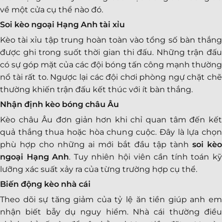
về một cửa cụ thể nào đó.
Soi kèo ngoại Hạng Anh tài xỉu
Kèo tài xỉu tập trung hoàn toàn vào tổng số bàn thắng
được ghi trong suốt thời gian thi đấu. Những trận đấu
có sự góp mặt của các đội bóng tấn công mạnh thường
nổ tài rất to. Ngược lại các đội chơi phòng ngự chặt chẽ
thường khiến trận đấu kết thúc với ít bàn thắng.
Nhận định kèo bóng châu Âu
Kèo châu Âu đơn giản hơn khi chỉ quan tâm đến kết
quả thắng thua hoặc hòa chung cuộc. Đây là lựa chọn
phù hợp cho những ai mới bắt đầu tập tành
soi kè
ngoại Hạng Anh
. Tuy nhiên hội viên cần tính toán k
lưỡng xác suất xảy ra của từng trường hợp cụ thể.
Biến động kèo nhà cái
Theo dõi sự tăng giảm của tỷ lệ ăn tiền giúp anh em
nhận biết bẫy dụ nguy hiểm. Nhà cái thường điều