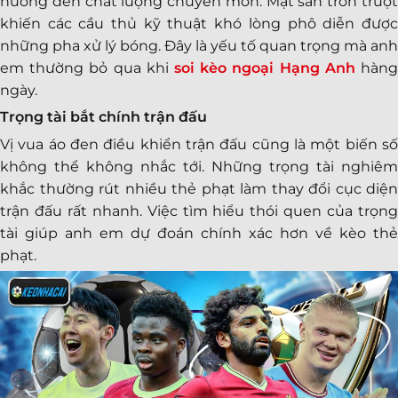
hưởng đến chất lượng chuyên môn. Mặt sân trơn trượt
khiến các cầu thủ kỹ thuật khó lòng phô diễn được
những pha xử lý bóng. Đây là yếu tố quan trọng mà anh
em thường bỏ qua khi
soi kèo ngoại Hạng Anh
hàn
ngày.
Trọng tài bắt chính trận đấu
Vị vua áo đen điều khiển trận đấu cũng là một biến số
không thể không nhắc tới. Những trọng tài nghiêm
khắc thường rút nhiều thẻ phạt làm thay đổi cục diện
trận đấu rất nhanh. Việc tìm hiểu thói quen của trọng
tài giúp anh em dự đoán chính xác hơn về kèo thẻ
phạt.