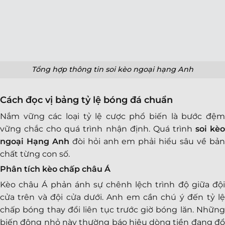
Tổng hợp thông tin soi kèo ngoại hạng Anh
Cách đọc vị bảng tỷ lệ bóng đá chuẩn
Nắm vững các loại tỷ lệ cược phổ biến là bước đệm
vững chắc cho quá trình nhận định. Quá trình
soi kè
ngoại Hạng Anh
đòi hỏi anh em phải hiểu sâu về bả
chất từng con số.
Phân tích kèo chấp châu Á
Kèo châu Á phản ánh sự chênh lệch trình độ giữa đội
cửa trên và đội cửa dưới. Anh em cần chú ý đến tỷ lệ
chấp bóng thay đổi liên tục trước giờ bóng lăn. Những
biến động nhỏ này thường báo hiệu dòng tiền đang đổ