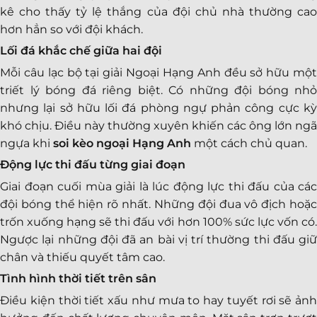
kê cho thấy tỷ lệ thắng của đội chủ nhà thường cao
hơn hẳn so với đội khách.
Lối đá khắc chế giữa hai đội
Mỗi câu lạc bộ tại giải Ngoại Hạng Anh đều sở hữu một
triết lý bóng đá riêng biệt. Có những đội bóng nhỏ
nhưng lại sở hữu lối đá phòng ngự phản công cực kỳ
khó chịu. Điều này thường xuyên khiến các ông lớn ngã
ngựa khi
soi kèo ngoại Hạng Anh
một cách chủ quan.
Động lực thi đấu từng giai đoạn
Giai đoạn cuối mùa giải là lúc động lực thi đấu của các
đội bóng thể hiện rõ nhất. Những đội đua vô địch hoặc
trốn xuống hạng sẽ thi đấu với hơn 100% sức lực vốn có.
Ngược lại những đội đã an bài vị trí thường thi đấu giữ
chân và thiếu quyết tâm cao.
Tình hình thời tiết trên sân
Điều kiện thời tiết xấu như mưa to hay tuyết rơi sẽ ảnh