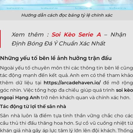
Hướng dẫn cách đọc bảng tỷ lệ chính xác
Xem thêm :
Soi Kèo Serie A
– Nhận
Định Bóng Đá Ý Chuẩn Xác Nhất
Những yếu tố bên lề ảnh hưởng trận đấu
Ngoài yếu tố chuyên môn thì các thông tin bên lề cũng
tác động mạnh đến kết quả. Anh em có thể tham khảo
thêm dữ liệu tại
https://arcadehaven.io/
để mở rộn
góc nhìn. Việc tổng hợp đa chiều giúp quá trình
soi kè
ngoại Hạng Anh
trở nên khách quan và chính xác hơn.
Tác động từ lợi thế sân nhà
Sân nhà luôn là điểm tựa tinh thần vững chắc cho các
cầu thủ thi đấu thăng hoa hơn. Sự cổ vũ cuồng nhiệt từ
khán giả nhà gây áp lực tâm lý lớn lên đội khách. Thống