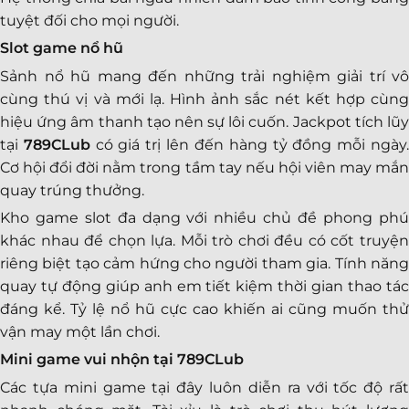
tuyệt đối cho mọi người.
Slot game nổ hũ
Sảnh nổ hũ mang đến những trải nghiệm giải trí vô
cùng thú vị và mới lạ. Hình ảnh sắc nét kết hợp cùng
hiệu ứng âm thanh tạo nên sự lôi cuốn. Jackpot tích lũy
tại
789CLub
có giá trị lên đến hàng tỷ đồng mỗi ngày
Cơ hội đổi đời nằm trong tầm tay nếu hội viên may mắn
quay trúng thưởng.
Kho game slot đa dạng với nhiều chủ đề phong phú
khác nhau để chọn lựa. Mỗi trò chơi đều có cốt truyện
riêng biệt tạo cảm hứng cho người tham gia. Tính năng
quay tự động giúp anh em tiết kiệm thời gian thao tác
đáng kể. Tỷ lệ nổ hũ cực cao khiến ai cũng muốn thử
vận may một lần chơi.
Mini game vui nhộn tại 789CLub
Các tựa mini game tại đây luôn diễn ra với tốc độ rất