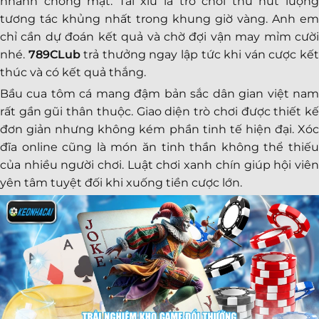
nhanh chóng mặt. Tài xỉu là trò chơi thu hút lượng
tương tác khủng nhất trong khung giờ vàng. Anh em
chỉ cần dự đoán kết quả và chờ đợi vận may mỉm cười
nhé.
789CLub
trả thưởng ngay lập tức khi ván cược kế
thúc và có kết quả thắng.
Bầu cua tôm cá mang đậm bản sắc dân gian việt nam
rất gần gũi thân thuộc. Giao diện trò chơi được thiết kế
đơn giản nhưng không kém phần tinh tế hiện đại. Xóc
đĩa online cũng là món ăn tinh thần không thể thiếu
của nhiều người chơi. Luật chơi xanh chín giúp hội viên
yên tâm tuyệt đối khi xuống tiền cược lớn.