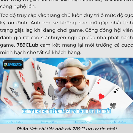
công nghệ lớn.
Tốc độ truy cập vào trang chủ luôn duy trì ở mức độ cực
kỳ ổn định. Anh em sẽ không bao giờ gặp phải tình
trạng giật lag khi đang chơi game. Cộng đồng hội viên
đánh giá rất cao sự chuyên nghiệp của nhà phát hành
game.
789CLub
cam kết mang lại môi trường cá cược
minh bạch cho tất cả khách hàng.
Phân tích chi tiết nhà cái 789CLub uy tín nhất