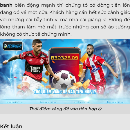
banh
biến động mạnh thì chứng tỏ có dòng tiền lớ
đang đổ về một cửa. Khách hàng cần hết sức cảnh giác
với những cái bẫy tinh vi mà nhà cái giăng ra. Đừng để
lòng tham làm mờ mắt trước những con số ảo tưởng
không có thực tế chứng minh.
Thời điểm vàng để vào tiền hợp lý
Kết luận