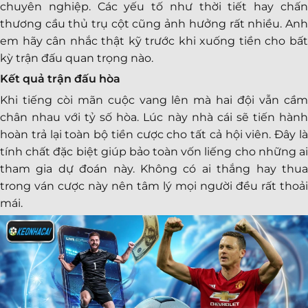
chuyên nghiệp. Các yếu tố như thời tiết hay chấn
thương cầu thủ trụ cột cũng ảnh hưởng rất nhiều. Anh
em hãy cân nhắc thật kỹ trước khi xuống tiền cho bất
kỳ trận đấu quan trọng nào.
Kết quả trận đấu hòa
Khi tiếng còi mãn cuộc vang lên mà hai đội vẫn cầm
chân nhau với tỷ số hòa. Lúc này nhà cái sẽ tiến hành
hoàn trả lại toàn bộ tiền cược cho tất cả hội viên. Đây là
tính chất đặc biệt giúp bảo toàn vốn liếng cho những ai
tham gia dự đoán này. Không có ai thắng hay thua
trong ván cược này nên tâm lý mọi người đều rất thoải
mái.