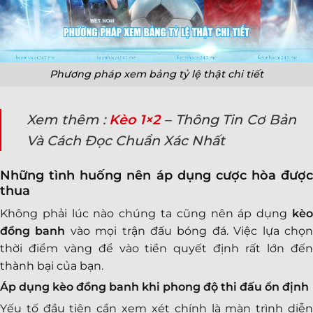
Phương pháp xem bảng tỷ lệ thật chi tiết
Xem thêm :
Kèo 1×2
– Thông Tin Cơ Bản
Và Cách Đọc Chuẩn Xác Nhất
Những tình huống nên áp dụng cược hòa được
thua
Không phải lúc nào chúng ta cũng nên áp dụng
kèo
đồng banh
vào mọi trận đấu bóng đá. Việc lựa chọ
thời điểm vàng để vào tiền quyết định rất lớn đến
thành bại của bạn.
Áp dụng kèo đồng banh khi phong độ thi đấu ổn định
Yếu tố đầu tiên cần xem xét chính là màn trình diễn