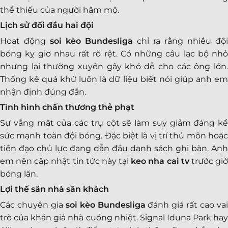
thể thiếu của người hâm mộ.
Lịch sử đối đầu hai đội
Hoạt động
soi kèo Bundesliga
chỉ ra rằng nhiều đội
bóng kỵ giơ nhau rất rõ rệt. Có những câu lạc bộ nhỏ
nhưng lại thường xuyên gây khó dễ cho các ông lớn.
Thống kê quá khứ luôn là dữ liệu biết nói giúp anh em
nhận định đúng đắn.
Tình hình chấn thương thẻ phạt
Sự vắng mặt của các trụ cột sẽ làm suy giảm đáng kể
sức mạnh toàn đội bóng. Đặc biệt là vị trí thủ môn hoặc
tiền đạo chủ lực đang dẫn đầu danh sách ghi bàn. Anh
em nên cập nhật tin tức này tại
keo nha cai tv
trước gi
bóng lăn.
Lợi thế sân nhà sân khách
Các chuyên gia
soi kèo Bundesliga
đánh giá rất cao va
trò của khán giả nhà cuồng nhiệt. Signal Iduna Park hay