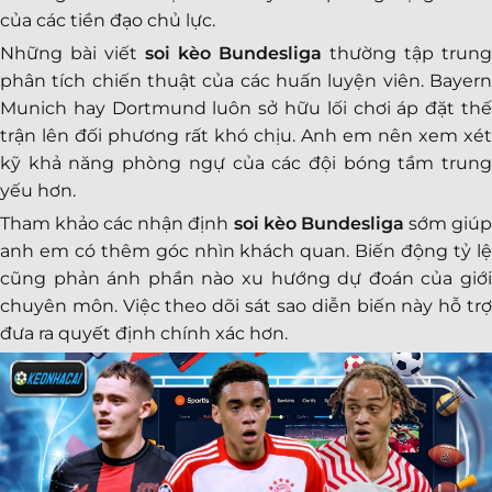
của các tiền đạo chủ lực.
Những bài viết
soi kèo Bundesliga
thường tập trung
phân tích chiến thuật của các huấn luyện viên. Bayern
Munich hay Dortmund luôn sở hữu lối chơi áp đặt thế
trận lên đối phương rất khó chịu. Anh em nên xem xét
kỹ khả năng phòng ngự của các đội bóng tầm trung
yếu hơn.
Tham khảo các nhận định
soi kèo Bundesliga
sớm giú
anh em có thêm góc nhìn khách quan. Biến động tỷ lệ
cũng phản ánh phần nào xu hướng dự đoán của giới
chuyên môn. Việc theo dõi sát sao diễn biến này hỗ trợ
đưa ra quyết định chính xác hơn.