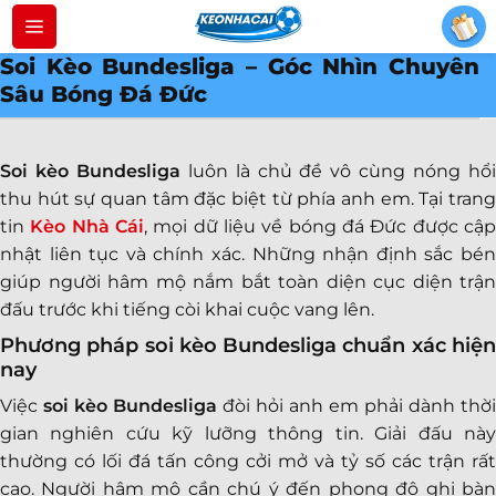
Bỏ
qua
Soi Kèo Bundesliga – Góc Nhìn Chuyên
nội
Sâu Bóng Đá Đức
dung
Soi kèo Bundesliga
luôn là chủ đề vô cùng nóng hổ
thu hút sự quan tâm đặc biệt từ phía anh em. Tại trang
tin
Kèo Nhà Cái
, mọi dữ liệu về bóng đá Đức được cậ
nhật liên tục và chính xác. Những nhận định sắc bén
giúp người hâm mộ nắm bắt toàn diện cục diện trận
đấu trước khi tiếng còi khai cuộc vang lên.
Phương pháp soi kèo Bundesliga chuẩn xác hiện
nay
Việc
soi kèo Bundesliga
đòi hỏi anh em phải dành thời
gian nghiên cứu kỹ lưỡng thông tin. Giải đấu này
thường có lối đá tấn công cởi mở và tỷ số các trận rất
cao. Người hâm mộ cần chú ý đến phong độ ghi bàn